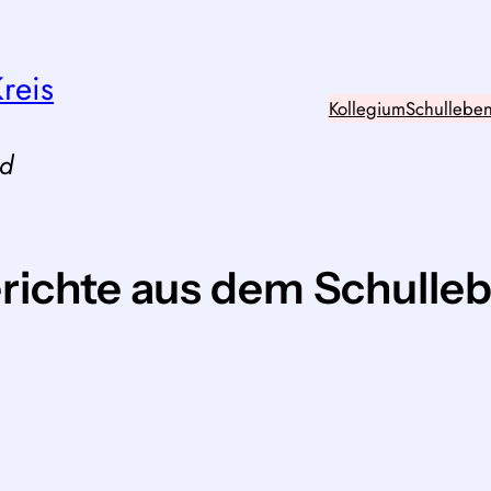
Kreis
Kollegium
Schullebe
nd
richte aus dem Schulle